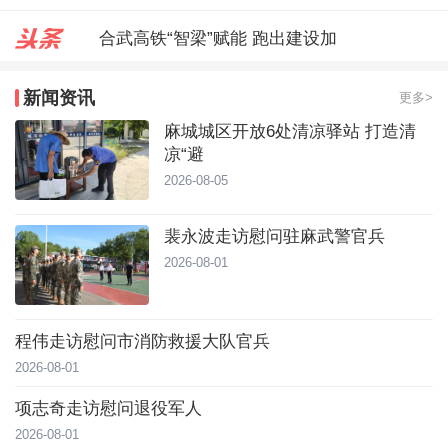
合武高铁“智梁”赋能 跑出建设加
麻城城区开放6处清凉驿站 打造
新闻资讯
更多>
裴永波走访慰问驻麻武警官兵
麻城城区开放6处清凉驿站 打造清
凉“避
2026-08-05
裴永波走访慰问驻麻武警官兵
2026-08-01
程伟走访慰问市消防救援大队官兵
2026-08-01
项志奇走访慰问退役军人
2026-08-01