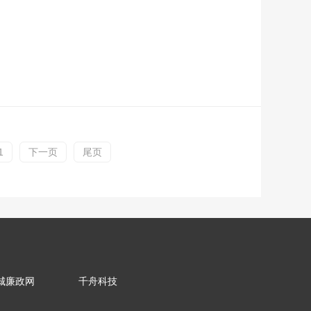
1
下一页
尾页
城廉政网
千舟科技