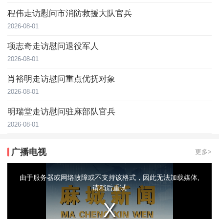
程伟走访慰问市消防救援大队官兵
2026-08-01
项志奇走访慰问退役军人
2026-08-01
肖裕明走访慰问重点优抚对象
2026-08-01
明瑞堂走访慰问驻麻部队官兵
2026-08-01
广播电视
更多>
This
is
a
由于服务器或网络故障或不支持该格式，因此无法加载媒体,
modal
window.
请稍后重试