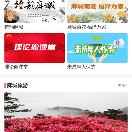
诗韵麻城
麻城菊花 福泽万家
理论微课堂
未成年人保护
麻城旅游
更多>