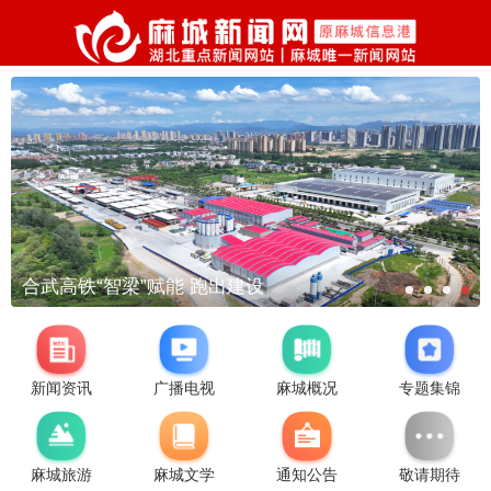
合武高铁“智梁”赋能 跑出建设
新闻资讯
广播电视
麻城概况
专题集锦
麻城旅游
麻城文学
通知公告
敬请期待