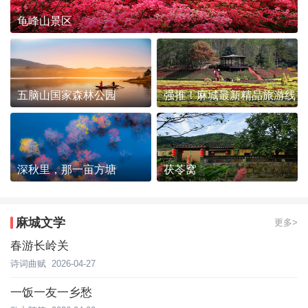
龟峰山景区
五脑山国家森林公园
强推！麻城最新精品旅游线
路发布~
深秋里，那一亩方塘
茯苓窝
麻城文学
更多>
春游长岭关
诗词曲赋
2026-04-27
一饭一友一乡愁