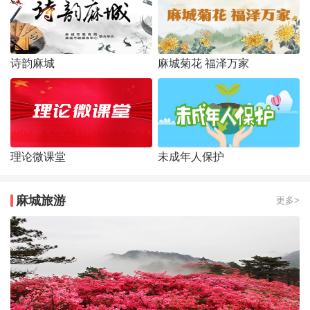
诗韵麻城
麻城菊花 福泽万家
理论微课堂
未成年人保护
麻城旅游
更多>