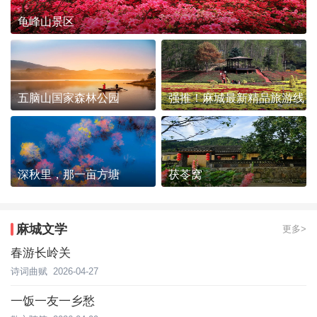
龟峰山景区
五脑山国家森林公园
强推！麻城最新精品旅游线
路发布~
深秋里，那一亩方塘
茯苓窝
麻城文学
更多>
春游长岭关
诗词曲赋
2026-04-27
一饭一友一乡愁