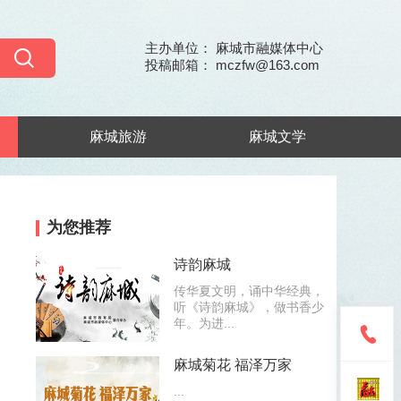
主办单位： 麻城市融媒体中心
投稿邮箱： mczfw@163.com
麻城旅游
麻城文学
为您推荐
诗韵麻城
传华夏文明，诵中华经典，
听《诗韵麻城》，做书香少
年。为进...
麻城菊花 福泽万家
...