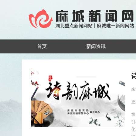
首页
新闻资讯
来
更
简
引
化