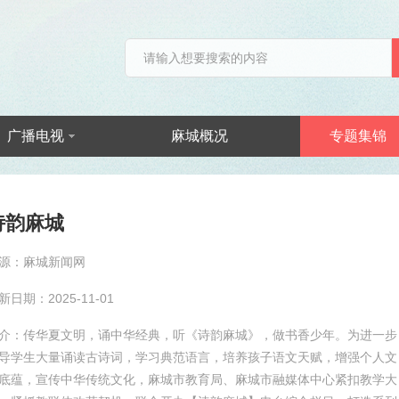
广播电视
麻城概况
专题集锦
诗韵麻城
源：麻城新闻网
新日期：2025-11-01
介：传华夏文明，诵中华经典，听《诗韵麻城》，做书香少年。为进一步
导学生大量诵读古诗词，学习典范语言，培养孩子语文天赋，增强个人文
底蕴，宣传中华传统文化，麻城市教育局、麻城市融媒体中心紧扣教学大