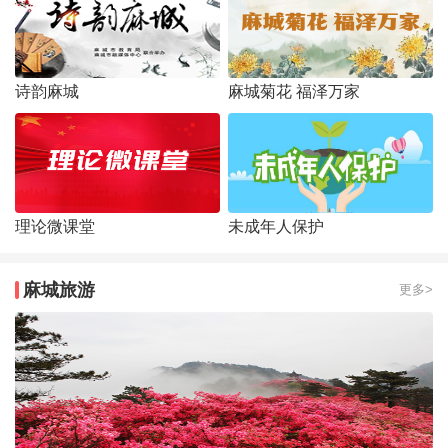
诗韵麻城
麻城菊花 福泽万家
理论微课堂
未成年人保护
麻城旅游
更多>