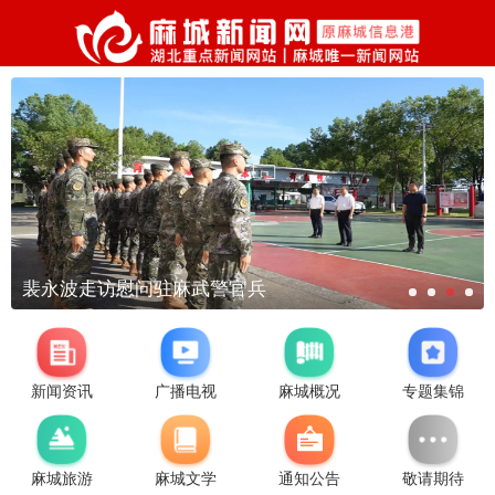
裴永波走访慰问驻麻武警官兵
新闻资讯
广播电视
麻城概况
专题集锦
麻城旅游
麻城文学
通知公告
敬请期待