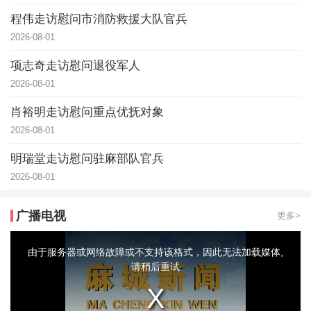
程伟走访慰问市消防救援大队官兵
2026-08-01
项志奇走访慰问退役军人
2026-08-01
肖裕明走访慰问重点优抚对象
2026-08-01
明瑞堂走访慰问驻麻部队官兵
2026-08-01
广播电视
更多>
This
is
a
由于服务器或网络故障或不支持该格式，因此无法加载媒体,
modal
window.
请稍后重试