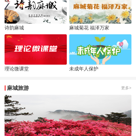
诗韵麻城
麻城菊花 福泽万家
理论微课堂
未成年人保护
麻城旅游
更多>