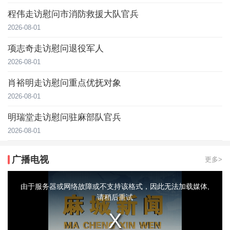
程伟走访慰问市消防救援大队官兵
2026-08-01
项志奇走访慰问退役军人
2026-08-01
肖裕明走访慰问重点优抚对象
2026-08-01
明瑞堂走访慰问驻麻部队官兵
2026-08-01
广播电视
更多>
This
is
a
由于服务器或网络故障或不支持该格式，因此无法加载媒体,
modal
window.
请稍后重试