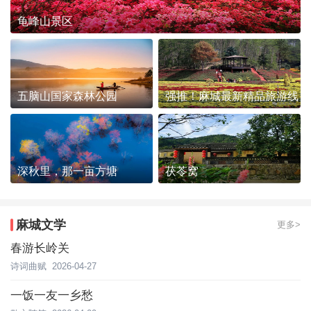
龟峰山景区
五脑山国家森林公园
强推！麻城最新精品旅游线
路发布~
深秋里，那一亩方塘
茯苓窝
麻城文学
更多>
春游长岭关
诗词曲赋
2026-04-27
一饭一友一乡愁