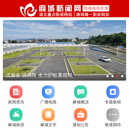
优服务 强保障 全力护航暑期驾
新闻资讯
广播电视
麻城概况
专题集锦
麻城旅游
麻城文学
通知公告
敬请期待