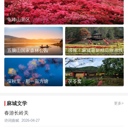
龟峰山景区
五脑山国家森林公园
强推！麻城最新精品旅游线
路发布~
深秋里，那一亩方塘
茯苓窝
麻城文学
更多>
春游长岭关
诗词曲赋
2026-04-27