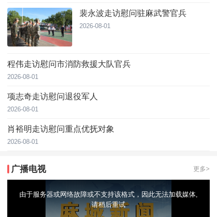
裴永波走访慰问驻麻武警官兵
2026-08-01
程伟走访慰问市消防救援大队官兵
2026-08-01
项志奇走访慰问退役军人
2026-08-01
肖裕明走访慰问重点优抚对象
2026-08-01
广播电视
更多>
This
is
a
由于服务器或网络故障或不支持该格式，因此无法加载媒体,
modal
window.
请稍后重试