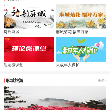
诗韵麻城
麻城菊花 福泽万家
理论微课堂
未成年人保护
麻城旅游
更多>