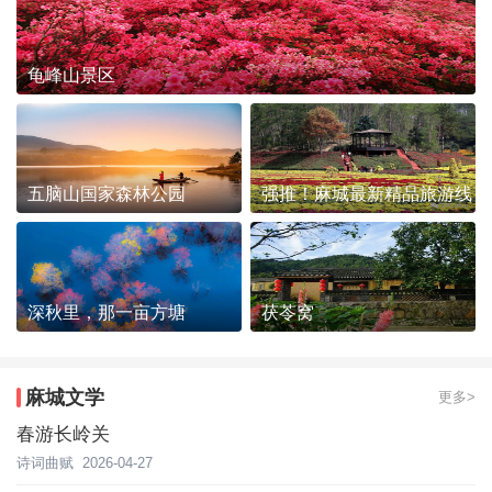
龟峰山景区
五脑山国家森林公园
强推！麻城最新精品旅游线
路发布~
深秋里，那一亩方塘
茯苓窝
麻城文学
更多>
春游长岭关
诗词曲赋
2026-04-27