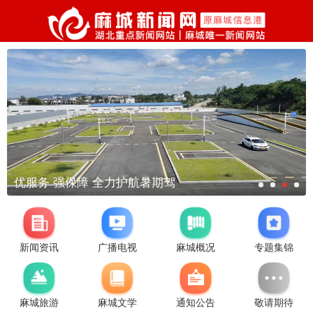
优服务 强保障 全力护航暑期驾
新闻资讯
广播电视
麻城概况
专题集锦
麻城旅游
麻城文学
通知公告
敬请期待