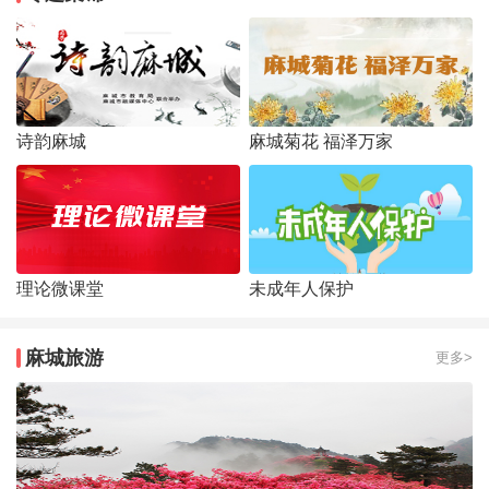
诗韵麻城
麻城菊花 福泽万家
理论微课堂
未成年人保护
麻城旅游
更多>