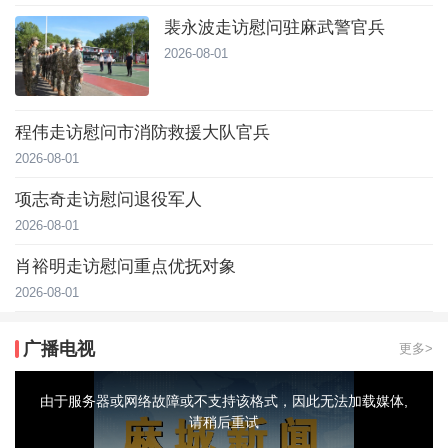
裴永波走访慰问驻麻武警官兵
2026-08-01
程伟走访慰问市消防救援大队官兵
2026-08-01
项志奇走访慰问退役军人
2026-08-01
肖裕明走访慰问重点优抚对象
2026-08-01
广播电视
更多>
This
is
a
由于服务器或网络故障或不支持该格式，因此无法加载媒体,
modal
window.
请稍后重试