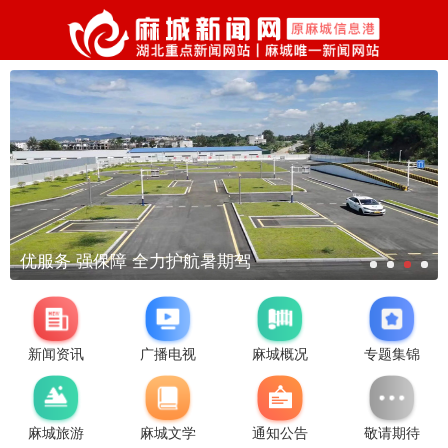
优服务 强保障 全力护航暑期驾
新闻资讯
广播电视
麻城概况
专题集锦
麻城旅游
麻城文学
通知公告
敬请期待