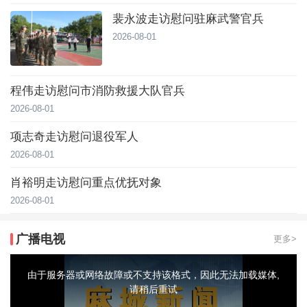
裴永波走访慰问驻麻武警官兵
2026-08-01
程伟走访慰问市消防救援大队官兵
2026-08-01
项志奇走访慰问退役军人
2026-08-01
肖裕明走访慰问重点优抚对象
2026-08-01
广播电视
更多>
This
is
a
由于服务器或网络故障或不支持该格式，因此无法加载媒体,
modal
window.
请稍后重试