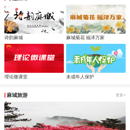
诗韵麻城
麻城菊花 福泽万家
理论微课堂
未成年人保护
麻城旅游
更多>