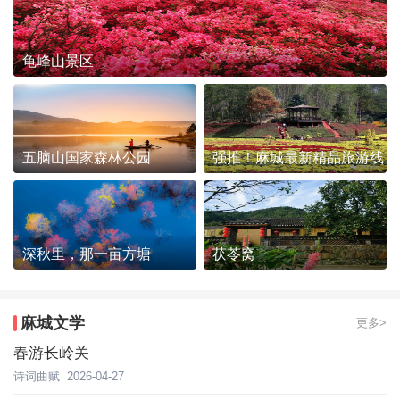
龟峰山景区
五脑山国家森林公园
强推！麻城最新精品旅游线
路发布~
深秋里，那一亩方塘
茯苓窝
麻城文学
更多>
春游长岭关
诗词曲赋
2026-04-27