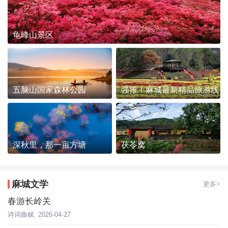
龟峰山景区
五脑山国家森林公园
强推！麻城最新精品旅游线
路发布~
深秋里，那一亩方塘
茯苓窝
麻城文学
更多>
春游长岭关
诗词曲赋
2026-04-27