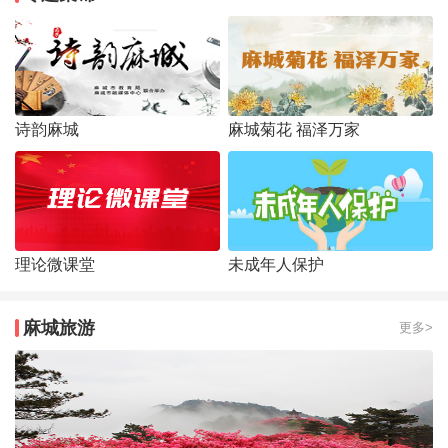
诗韵麻城
麻城菊花 福泽万家
理论微课堂
未成年人保护
麻城旅游
更多>