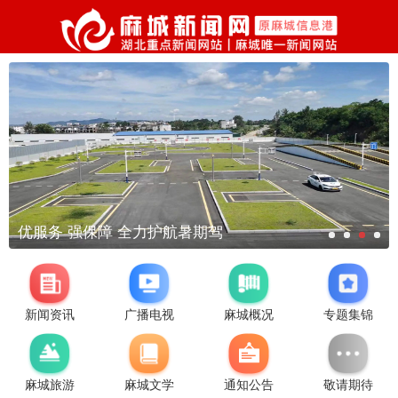
优服务 强保障 全力护航暑期驾
新闻资讯
广播电视
麻城概况
专题集锦
麻城旅游
麻城文学
通知公告
敬请期待