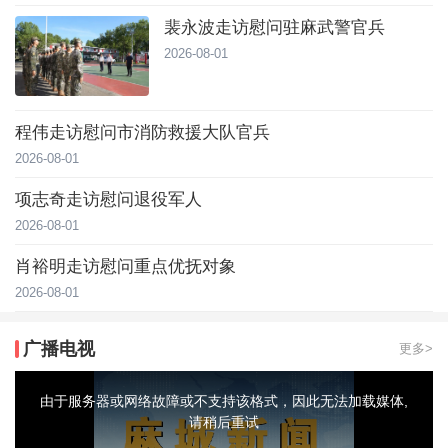
裴永波走访慰问驻麻武警官兵
2026-08-01
程伟走访慰问市消防救援大队官兵
2026-08-01
项志奇走访慰问退役军人
2026-08-01
肖裕明走访慰问重点优抚对象
2026-08-01
广播电视
更多>
This
is
a
由于服务器或网络故障或不支持该格式，因此无法加载媒体,
modal
window.
请稍后重试