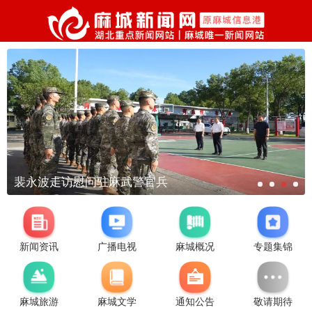
裴永波走访慰问驻麻武警官兵
新闻资讯
广播电视
麻城概况
专题集锦
麻城旅游
麻城文学
通知公告
敬请期待