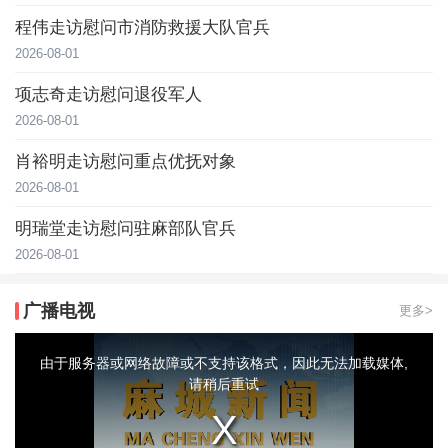
程伟走访慰问市消防救援大队官兵
2026-08-01
项志奇走访慰问退役军人
2026-08-01
肖裕明走访慰问重点优抚对象
2026-08-01
明瑞堂走访慰问驻麻部队官兵
2026-08-01
广播电视
更多>
This
is
a
由于服务器或网络故障或不支持该格式，因此无法加载媒体,
modal
window.
请稍后重试