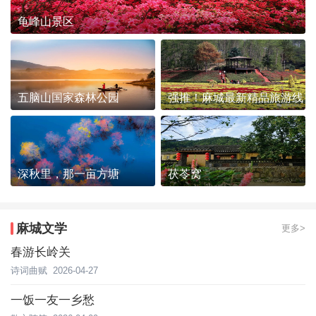
龟峰山景区
五脑山国家森林公园
强推！麻城最新精品旅游线
路发布~
深秋里，那一亩方塘
茯苓窝
麻城文学
更多>
春游长岭关
诗词曲赋
2026-04-27
一饭一友一乡愁