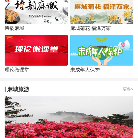
诗韵麻城
麻城菊花 福泽万家
理论微课堂
未成年人保护
麻城旅游
更多>