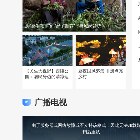
从“卖牛教子”到“易子而养”：麻城岗背垸
【民生大视野】西陵公
夏夜国风盛景 非遗点亮
园：居民身边的清凉运
乡村
广播电视
This
is
a
由于服务器或网络故障或不支持该格式，因此无法加载媒
modal
window.
稍后重试