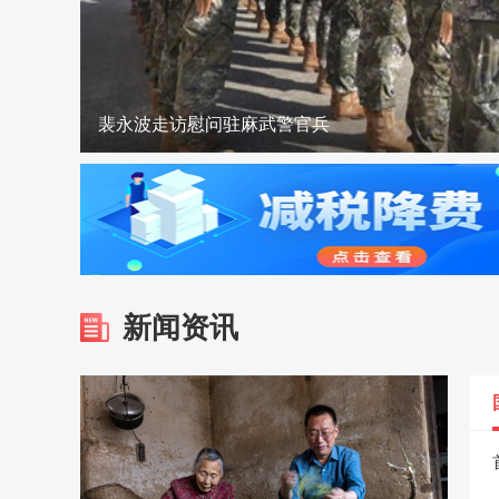
裴永波走访慰问驻麻武警官兵
郭元强来麻城调研
麻城城区开放6处清凉驿站 打造清凉“避风港”
优服务 强保障 全力护航暑期驾考高峰
合武高铁“智梁”赋能 跑出建设加速度
双喜临门！麻城入选全国蔬菜大县+花鼓戏登上省
新闻资讯