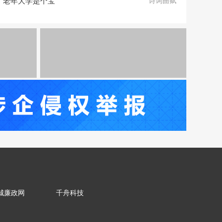
老年大学是个宝
诗词曲赋
城廉政网
千舟科技