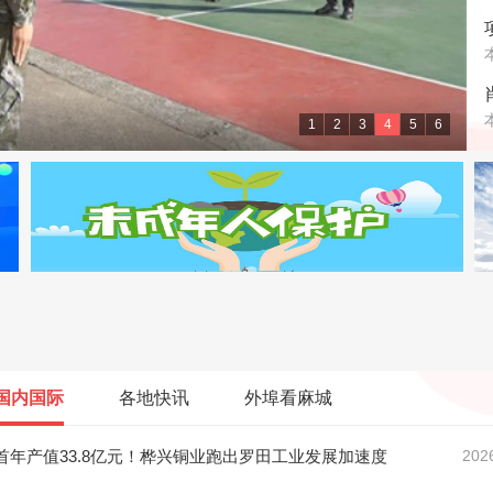
1
2
3
4
5
6
级大舞台
国内国际
各地快讯
外埠看麻城
首年产值33.8亿元！桦兴铜业跑出罗田工业发展加速度
202