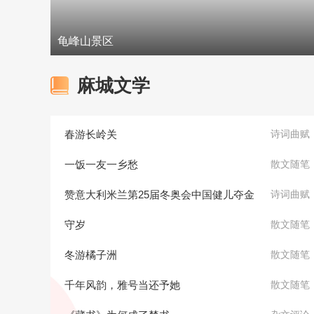
龟峰山景区
麻城文学
春游长岭关
诗词曲赋
一饭一友一乡愁
散文随笔
赞意大利米兰第25届冬奥会中国健儿夺金
诗词曲赋
守岁
散文随笔
冬游橘子洲
散文随笔
千年风韵，雅号当还予她
散文随笔