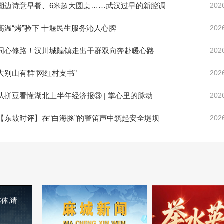
湖边诗意早餐、6米超大圆桌……武汉过早的新腔调
202
高温“烤”验下 十堰民生服务沁人心脾
202
同心修路！汉川城隍镇走出干群双向奔赴暖心路
202
大别山有群“网红村支书”
202
从拼豆看懂湖北上半年经济报③ | 掌心里的脉动
202
【东坡时评】在“白海豚”的警笛声中筑起安全堤坝
202
体,请