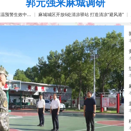
郭元强来麻城调研
高温预警生效中…
|
麻城城区开放6处清凉驿站 打造清凉“避风港”
|