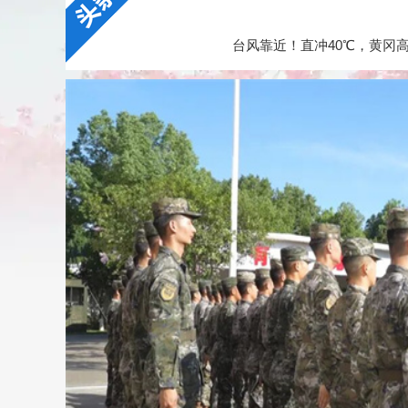
台风靠近！直冲40℃，黄冈