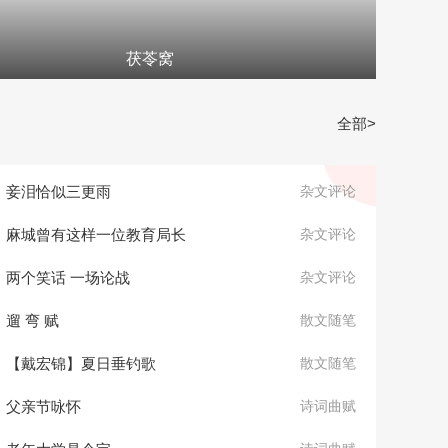
茯苓窝
全部>
妾泪恰似三更雨
杂文评论
麻城曾有这样一位教育局长
杂文评论
两个笑话 一场论战
杂文评论
遛 弯 赋
散文随笔
【戴宏锦】夏日垂钓歌
散文随笔
父亲节咏怀
诗词曲赋