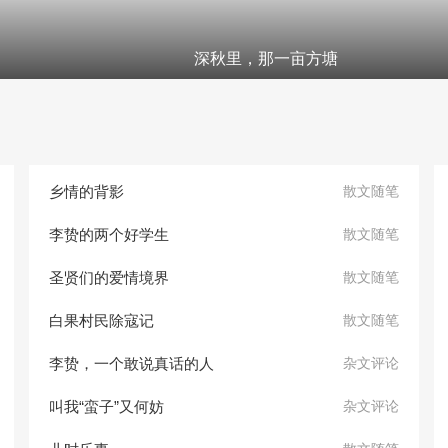
深秋里，那一亩方塘
乡情的背影
散文随笔
李贽的两个好学生
散文随笔
圣贤们的爱情境界
散文随笔
白果村民除寇记
散文随笔
李贽，一个敢说真话的人
杂文评论
叫我“蛮子”又何妨
杂文评论