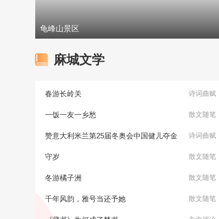
龟峰山景区
麻城文学
春游长岭关
诗词曲赋
一饭一友一乡愁
散文随笔
赞意大利米兰第25届冬奥会中国健儿夺金
诗词曲赋
守岁
散文随笔
冬游橘子洲
散文随笔
千年风韵，雅号当还予她
散文随笔