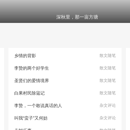
深秋里，那一亩方塘
乡情的背影
散文随笔
李贽的两个好学生
散文随笔
圣贤们的爱情境界
散文随笔
白果村民除寇记
散文随笔
李贽，一个敢说真话的人
杂文评论
叫我“蛮子”又何妨
杂文评论