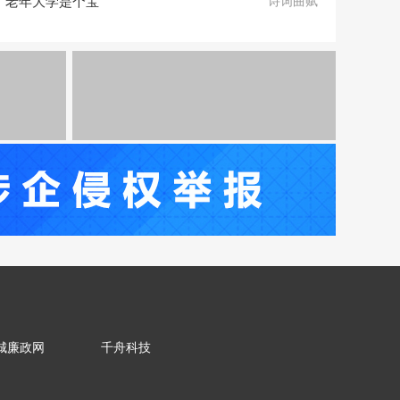
老年大学是个宝
诗词曲赋
城廉政网
千舟科技