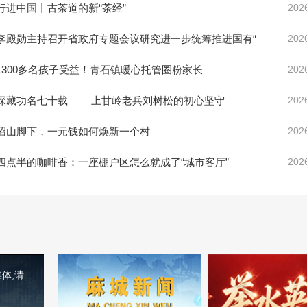
行进中国丨古茶道的新“茶经”
202
李殿勋主持召开省政府专题会议研究进一步统筹推进国有“
202
1300多名孩子受益！青石镇暖心托管圈粉家长
202
深藏功名七十载 ——上甘岭老兵刘树松的初心坚守
202
沼山脚下，一元钱如何焕新一个村
202
四点半的咖啡香：一座棚户区怎么就成了“城市客厅”
202
体,请