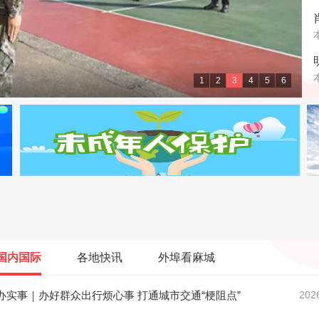
1
2
3
4
5
6
级大舞台
国内国际
各地快讯
外埠看麻城
办实事｜办好群众出行烦心事 打通城市交通“梗阻点”
202