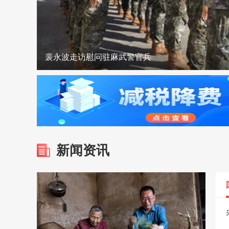
合武高铁“智梁”赋能 跑出建设加速度
麻城城区开放6处清凉驿站 打造清凉“避风港”
优服务 强保障 全力护航暑期驾考高峰
裴永波走访慰问驻麻武警官兵
双喜临门！麻城入选全国蔬菜大县+花鼓戏登上省
汪国兵慰问市人武部官兵和驻麻部队
新闻资讯