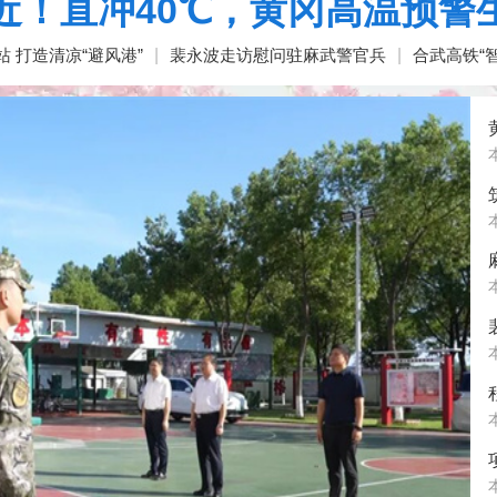
近！直冲40℃，黄冈高温预警
 打造清凉“避风港”
|
裴永波走访慰问驻麻武警官兵
|
合武高铁“