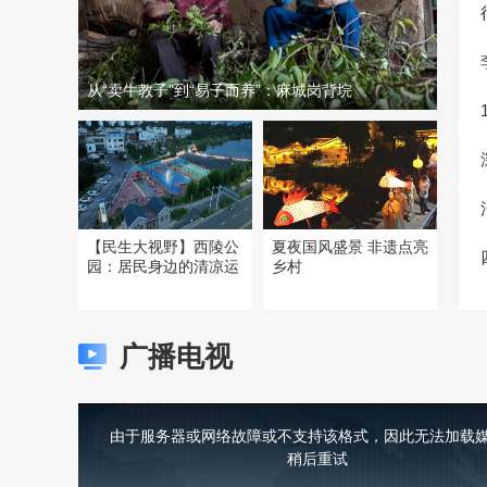
从“卖牛教子”到“易子而养”：麻城岗背垸
【民生大视野】西陵公
夏夜国风盛景 非遗点亮
园：居民身边的清凉运
乡村
广播电视
This
is
a
由于服务器或网络故障或不支持该格式，因此无法加载媒
modal
window.
稍后重试