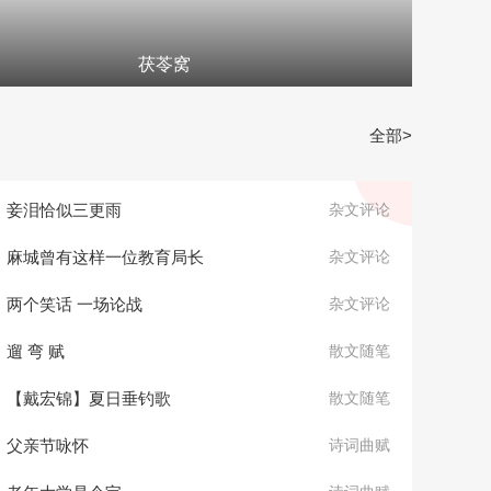
茯苓窝
全部>
妾泪恰似三更雨
杂文评论
麻城曾有这样一位教育局长
杂文评论
两个笑话 一场论战
杂文评论
遛 弯 赋
散文随笔
【戴宏锦】夏日垂钓歌
散文随笔
父亲节咏怀
诗词曲赋