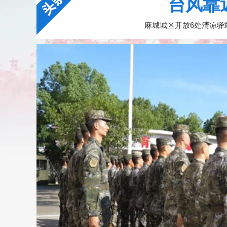
台风靠
麻城城区开放6处清凉驿站