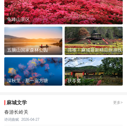
龟峰山景区
五脑山国家森林公园
强推！麻城最新精品旅游线
路发布~
深秋里，那一亩方塘
茯苓窝
麻城文学
更多>
春游长岭关
诗词曲赋
2026-04-27