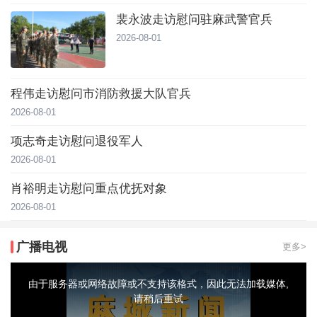
裴永波走访慰问驻麻武警官兵
2026-08-01
程伟走访慰问市消防救援大队官兵
2026-08-01
项志奇走访慰问退役军人
2026-08-01
肖裕明走访慰问重点优抚对象
2026-08-01
广播电视
更多>
This
is
a
由于服务器或网络故障或不支持该格式，因此无法加载媒体,
modal
window.
请稍后重试