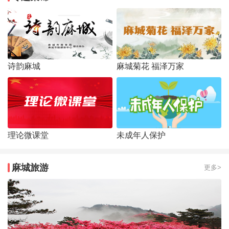
诗韵麻城
麻城菊花 福泽万家
理论微课堂
未成年人保护
麻城旅游
更多>