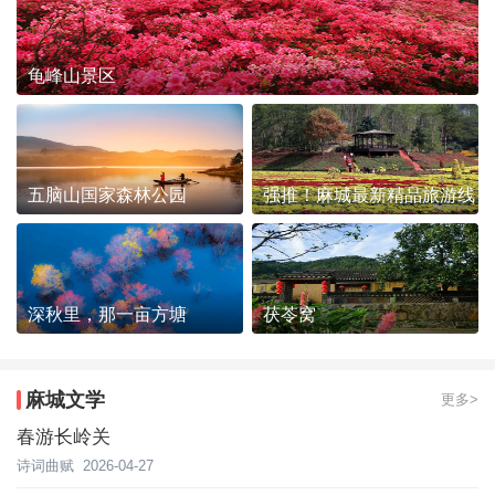
龟峰山景区
五脑山国家森林公园
强推！麻城最新精品旅游线
路发布~
深秋里，那一亩方塘
茯苓窝
麻城文学
更多>
春游长岭关
诗词曲赋
2026-04-27