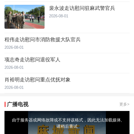
裴永波走访慰问驻麻武警官兵
2026-08-01
程伟走访慰问市消防救援大队官兵
2026-08-01
项志奇走访慰问退役军人
2026-08-01
肖裕明走访慰问重点优抚对象
2026-08-01
广播电视
更多>
This
is
a
由于服务器或网络故障或不支持该格式，因此无法加载媒体,
modal
window.
请稍后重试