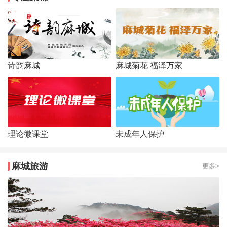
诗韵麻城
麻城菊花 福泽万家
理论微课堂
未成年人保护
麻城旅游
更多>