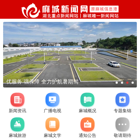
优服务 强保障 全力护航暑期驾
新闻资讯
广播电视
麻城概况
专题集锦
麻城旅游
麻城文学
通知公告
敬请期待