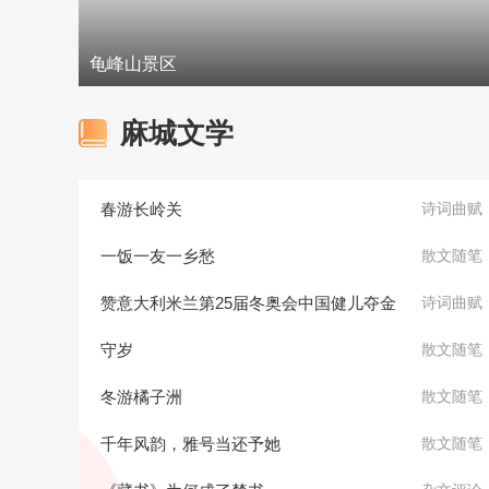
龟峰山景区
麻城文学
春游长岭关
诗词曲赋
一饭一友一乡愁
散文随笔
赞意大利米兰第25届冬奥会中国健儿夺金
诗词曲赋
守岁
散文随笔
冬游橘子洲
散文随笔
千年风韵，雅号当还予她
散文随笔