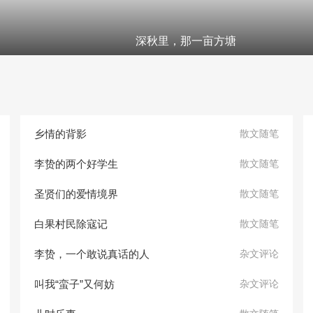
深秋里，那一亩方塘
乡情的背影
散文随笔
李贽的两个好学生
散文随笔
圣贤们的爱情境界
散文随笔
白果村民除寇记
散文随笔
李贽，一个敢说真话的人
杂文评论
叫我“蛮子”又何妨
杂文评论