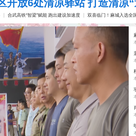
区开放6处清凉驿站 打造清凉“
兵
|
合武高铁“智梁”赋能 跑出建设加速度
|
双喜临门！麻城入选全