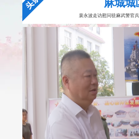
麻城城
裴永波走访慰问驻麻武警官