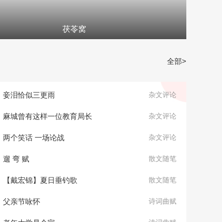
茯苓窝
全部>
妾泪恰似三更雨
杂文评论
麻城曾有这样一位教育局长
杂文评论
两个笑话 一场论战
杂文评论
遛 弯 赋
散文随笔
【戴宏锦】夏日垂钓歌
散文随笔
父亲节咏怀
诗词曲赋