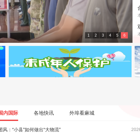
1
2
3
4
5
6
级大舞台
国内国际
各地快讯
外埠看麻城
团风：“小县”如何做出“大物流”
202