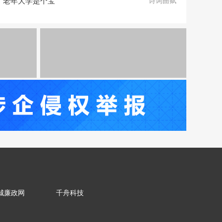
老年大学是个宝
诗词曲赋
城廉政网
千舟科技