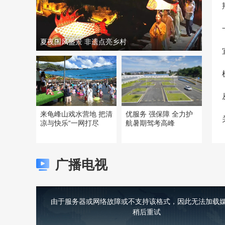
夏夜国风盛景 非遗点亮乡村
来龟峰山戏水营地 把清
优服务 强保障 全力护
凉与快乐“一网打尽
航暑期驾考高峰
广播电视
This
is
a
由于服务器或网络故障或不支持该格式，因此无法加载媒
modal
window.
稍后重试