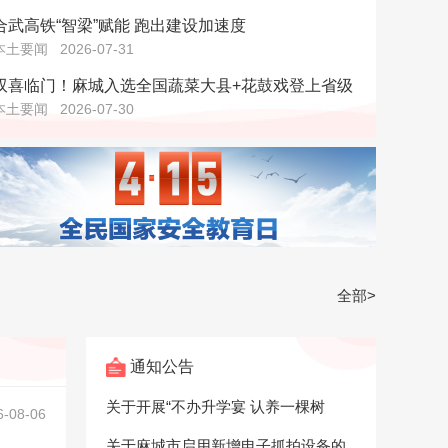
合武高铁“智梁”赋能 跑出建设加速度
本土要闻
2026-07-31
双喜临门！麻城入选全国蔬菜大县+花鼓戏登上省级
本土要闻
2026-07-30
全部>
通知公告
关于开展“不办升学宴 认养一棵树
6-08-06
关于麻城市启用新增电子抓拍设备的