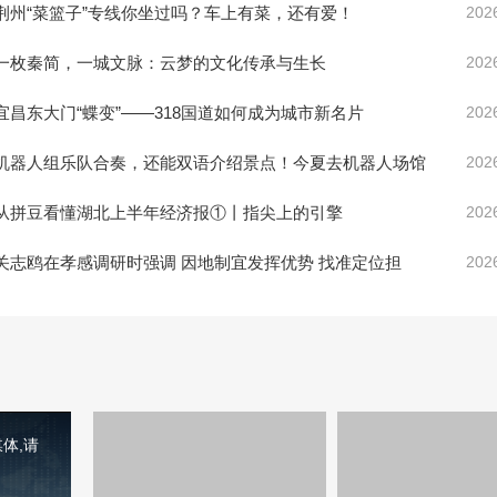
荆州“菜篮子”专线你坐过吗？车上有菜，还有爱！
202
一枚秦简，一城文脉：云梦的文化传承与生长
202
宜昌东大门“蝶变”——318国道如何成为城市新名片
202
机器人组乐队合奏，还能双语介绍景点！今夏去机器人场馆
202
从拼豆看懂湖北上半年经济报①丨指尖上的引擎
202
关志鸥在孝感调研时强调 因地制宜发挥优势 找准定位担
202
体,请