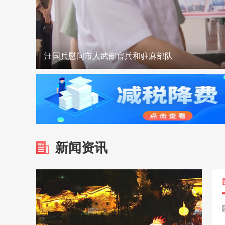
麻城城区开放6处清凉驿站 打造清凉“避风港”
优服务 强保障 全力护航暑期驾考高峰
裴永波走访慰问驻麻武警官兵
合武高铁“智梁”赋能 跑出建设加速度
双喜临门！麻城入选全国蔬菜大县+花鼓戏登上省
汪国兵慰问市人武部官兵和驻麻部队
新闻资讯