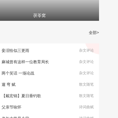
茯苓窝
全部>
妾泪恰似三更雨
杂文评论
麻城曾有这样一位教育局长
杂文评论
两个笑话 一场论战
杂文评论
遛 弯 赋
散文随笔
【戴宏锦】夏日垂钓歌
散文随笔
父亲节咏怀
诗词曲赋