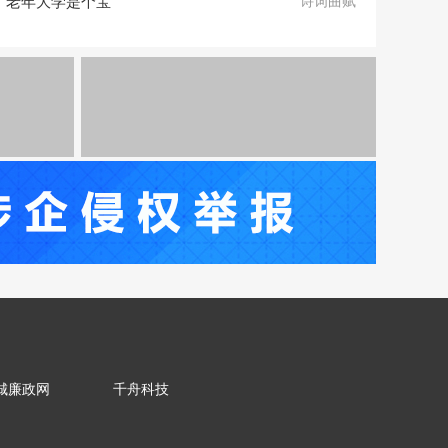
老年大学是个宝
诗词曲赋
城廉政网
千舟科技