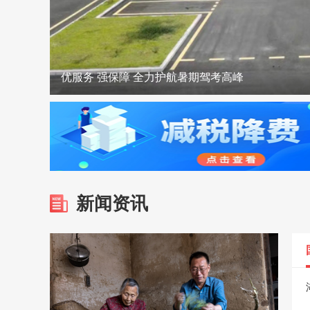
优服务 强保障 全力护航暑期驾考高峰
裴永波走访慰问驻麻武警官兵
郭元强来麻城调研
麻城城区开放6处清凉驿站 打造清凉“避风港”
合武高铁“智梁”赋能 跑出建设加速度
双喜临门！麻城入选全国蔬菜大县+花鼓戏登上省
新闻资讯