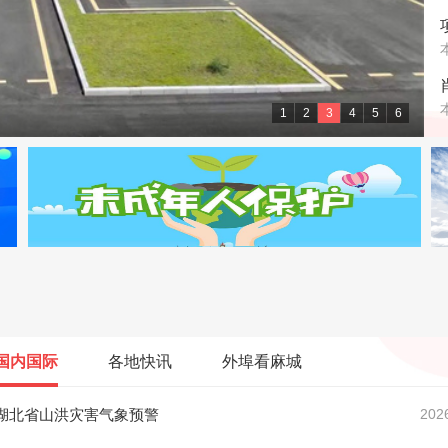
1
2
3
4
5
6
级大舞台
国内国际
各地快讯
外埠看麻城
湖北省山洪灾害气象预警
202