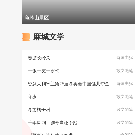
龟峰山景区
麻城文学
春游长岭关
诗词曲赋
一饭一友一乡愁
散文随笔
赞意大利米兰第25届冬奥会中国健儿夺金
诗词曲赋
守岁
散文随笔
冬游橘子洲
散文随笔
千年风韵，雅号当还予她
散文随笔