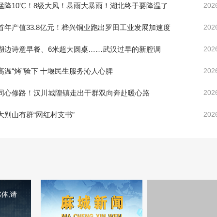
猛降10℃！8级大风！暴雨大暴雨！湖北终于要降温了
202
首年产值33.8亿元！桦兴铜业跑出罗田工业发展加速度
202
湖边诗意早餐、6米超大圆桌……武汉过早的新腔调
202
高温“烤”验下 十堰民生服务沁人心脾
202
同心修路！汉川城隍镇走出干群双向奔赴暖心路
202
大别山有群“网红村支书”
202
体,请