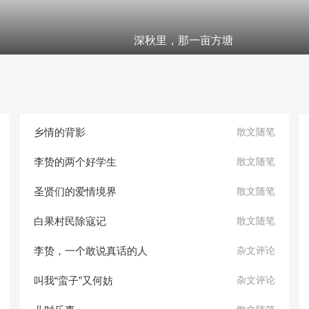
深秋里，那一亩方塘
乡情的背影
散文随笔
李贽的两个好学生
散文随笔
圣贤们的爱情境界
散文随笔
白果村民除寇记
散文随笔
李贽，一个敢说真话的人
杂文评论
叫我“蛮子”又何妨
杂文评论