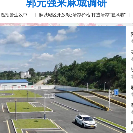
郭元强来麻城调研
高温预警生效中…
|
麻城城区开放6处清凉驿站 打造清凉“避风港”
|