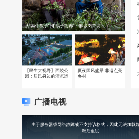
从“卖牛教子”到“易子而养”：麻城岗背垸
【民生大视野】西陵公
夏夜国风盛景 非遗点亮
园：居民身边的清凉运
乡村
广播电视
This
is
a
由于服务器或网络故障或不支持该格式，因此无法加载媒
modal
window.
稍后重试