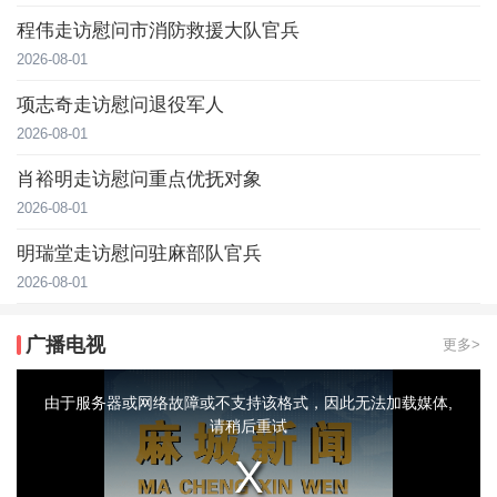
程伟走访慰问市消防救援大队官兵
2026-08-01
项志奇走访慰问退役军人
2026-08-01
肖裕明走访慰问重点优抚对象
2026-08-01
明瑞堂走访慰问驻麻部队官兵
2026-08-01
广播电视
更多>
This
is
a
由于服务器或网络故障或不支持该格式，因此无法加载媒体,
modal
window.
请稍后重试