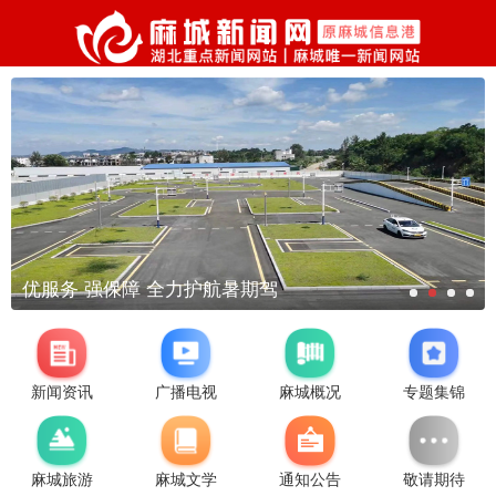
优服务 强保障 全力护航暑期驾
新闻资讯
广播电视
麻城概况
专题集锦
麻城旅游
麻城文学
通知公告
敬请期待