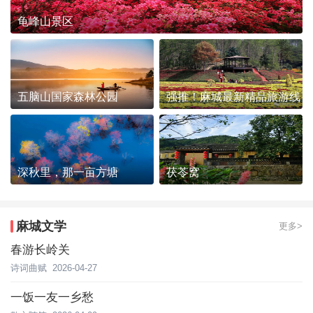
龟峰山景区
五脑山国家森林公园
强推！麻城最新精品旅游线
路发布~
深秋里，那一亩方塘
茯苓窝
麻城文学
更多>
春游长岭关
诗词曲赋
2026-04-27
一饭一友一乡愁