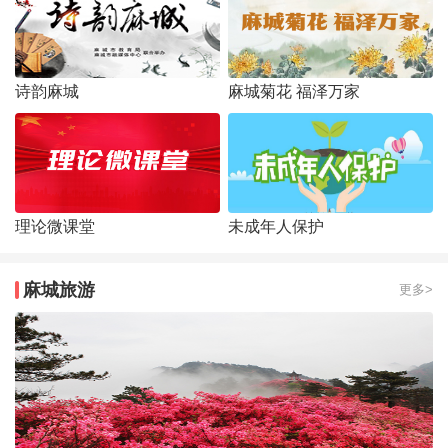
诗韵麻城
麻城菊花 福泽万家
理论微课堂
未成年人保护
麻城旅游
更多>