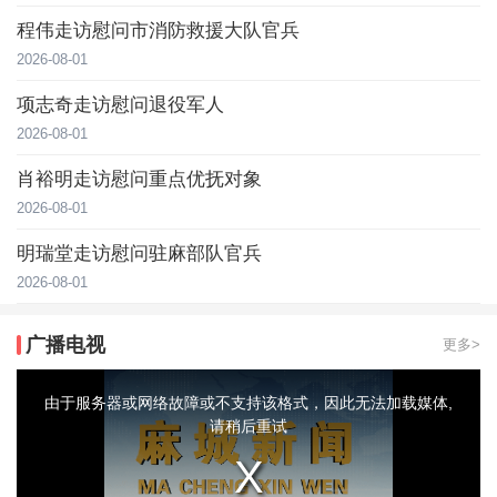
程伟走访慰问市消防救援大队官兵
2026-08-01
项志奇走访慰问退役军人
2026-08-01
肖裕明走访慰问重点优抚对象
2026-08-01
明瑞堂走访慰问驻麻部队官兵
2026-08-01
广播电视
更多>
This
is
a
由于服务器或网络故障或不支持该格式，因此无法加载媒体,
modal
window.
请稍后重试