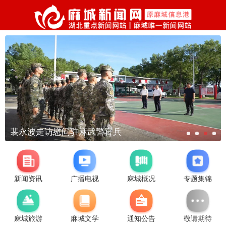
裴永波走访慰问驻麻武警官兵
新闻资讯
广播电视
麻城概况
专题集锦
麻城旅游
麻城文学
通知公告
敬请期待