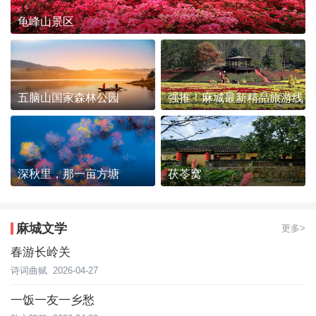
龟峰山景区
五脑山国家森林公园
强推！麻城最新精品旅游线
路发布~
深秋里，那一亩方塘
茯苓窝
麻城文学
更多>
春游长岭关
诗词曲赋
2026-04-27
一饭一友一乡愁