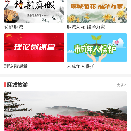
诗韵麻城
麻城菊花 福泽万家
理论微课堂
未成年人保护
麻城旅游
更多>