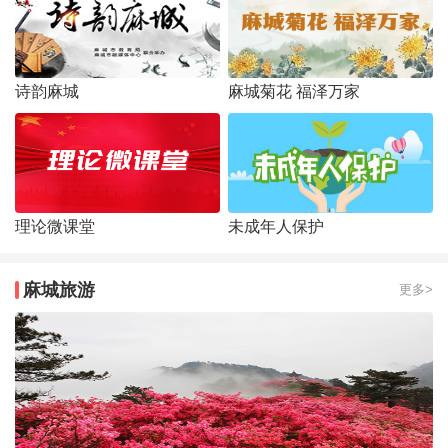
诗韵麻城
麻城菊花 福泽万家
理论微课堂
未成年人保护
麻城旅游
更多>