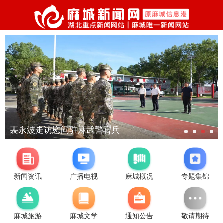
裴永波走访慰问驻麻武警官兵
新闻资讯
广播电视
麻城概况
专题集锦
麻城旅游
麻城文学
通知公告
敬请期待