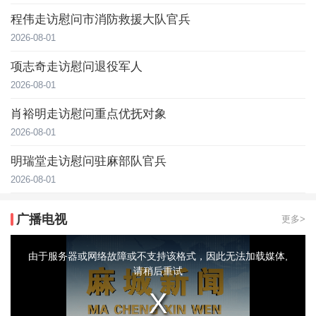
程伟走访慰问市消防救援大队官兵
2026-08-01
项志奇走访慰问退役军人
2026-08-01
肖裕明走访慰问重点优抚对象
2026-08-01
明瑞堂走访慰问驻麻部队官兵
2026-08-01
广播电视
更多>
This
is
a
由于服务器或网络故障或不支持该格式，因此无法加载媒体,
modal
window.
请稍后重试