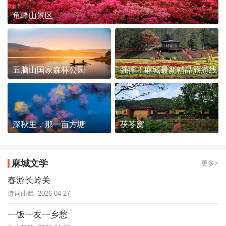
龟峰山景区
五脑山国家森林公园
强推！麻城最新精品旅游线
路发布~
深秋里，那一亩方塘
茯苓窝
麻城文学
更多>
春游长岭关
诗词曲赋
2026-04-27
一饭一友一乡愁