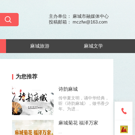
主办单位： 麻城市融媒体中心
投稿邮箱： mczfw@163.com
麻城旅游
麻城文学
为您推荐
诗韵麻城
传华夏文明，诵中华经典，
听《诗韵麻城》，做书香少
年。为进...
麻城菊花 福泽万家
...