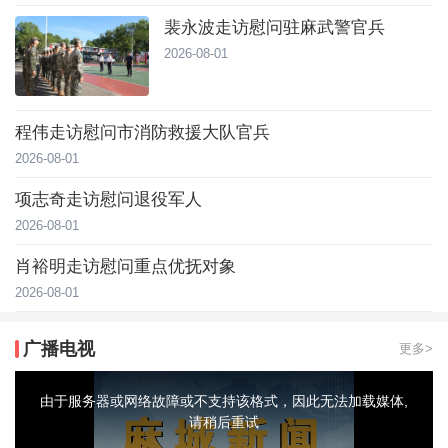
裴永波走访慰问驻麻武警官兵
2026-08-01
程伟走访慰问市消防救援大队官兵
2026-08-01
项志奇走访慰问退役军人
2026-08-01
肖裕明走访慰问重点优抚对象
2026-08-01
广播电视
更多>
This
is
a
由于服务器或网络故障或不支持该格式，因此无法加载媒体,
modal
window.
请稍后重试