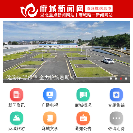
优服务 强保障 全力护航暑期驾
新闻资讯
广播电视
麻城概况
专题集锦
麻城旅游
麻城文学
通知公告
敬请期待