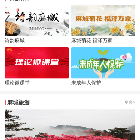
诗韵麻城
麻城菊花 福泽万家
理论微课堂
未成年人保护
麻城旅游
更多>