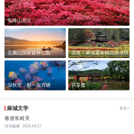
龟峰山景区
五脑山国家森林公园
强推！麻城最新精品旅游线
路发布~
深秋里，那一亩方塘
茯苓窝
麻城文学
更多>
春游长岭关
诗词曲赋
2026-04-27