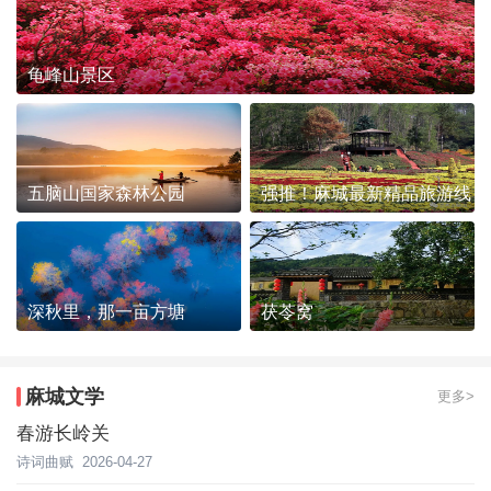
龟峰山景区
五脑山国家森林公园
强推！麻城最新精品旅游线
路发布~
深秋里，那一亩方塘
茯苓窝
麻城文学
更多>
春游长岭关
诗词曲赋
2026-04-27