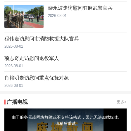
裴永波走访慰问驻麻武警官兵
2026-08-01
程伟走访慰问市消防救援大队官兵
2026-08-01
项志奇走访慰问退役军人
2026-08-01
肖裕明走访慰问重点优抚对象
2026-08-01
广播电视
更多>
This
is
a
由于服务器或网络故障或不支持该格式，因此无法加载媒体,
modal
window.
请稍后重试