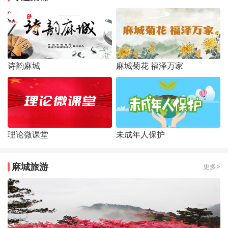
诗韵麻城
麻城菊花 福泽万家
理论微课堂
未成年人保护
麻城旅游
更多>