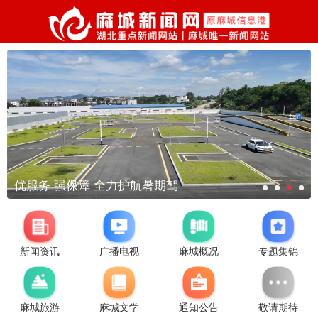
优服务 强保障 全力护航暑期驾
新闻资讯
广播电视
麻城概况
专题集锦
麻城旅游
麻城文学
通知公告
敬请期待