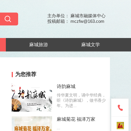
主办单位： 麻城市融媒体中心
投稿邮箱： mczfw@163.com
麻城旅游
麻城文学
为您推荐
诗韵麻城
传华夏文明，诵中华经典，
听《诗韵麻城》，做书香少
年。为进...
麻城菊花 福泽万家
...