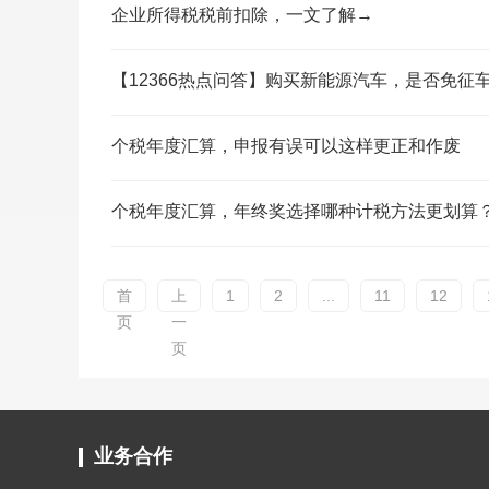
企业所得税税前扣除，一文了解→
【12366热点问答】购买新能源汽车，是否免征
个税年度汇算，申报有误可以这样更正和作废
个税年度汇算，年终奖选择哪种计税方法更划算
首
上
1
2
...
11
12
页
一
页
业务合作