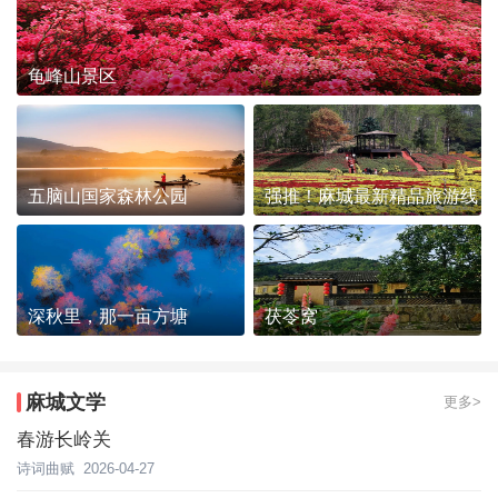
龟峰山景区
五脑山国家森林公园
强推！麻城最新精品旅游线
路发布~
深秋里，那一亩方塘
茯苓窝
麻城文学
更多>
春游长岭关
诗词曲赋
2026-04-27