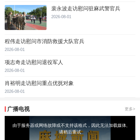
裴永波走访慰问驻麻武警官兵
2026-08-01
程伟走访慰问市消防救援大队官兵
2026-08-01
项志奇走访慰问退役军人
2026-08-01
肖裕明走访慰问重点优抚对象
2026-08-01
广播电视
更多>
This
is
a
由于服务器或网络故障或不支持该格式，因此无法加载媒体,
modal
window.
请稍后重试