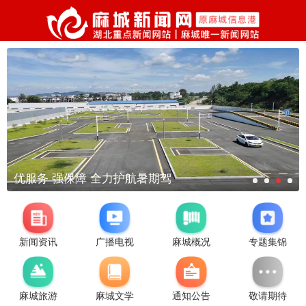
优服务 强保障 全力护航暑期驾
新闻资讯
广播电视
麻城概况
专题集锦
麻城旅游
麻城文学
通知公告
敬请期待