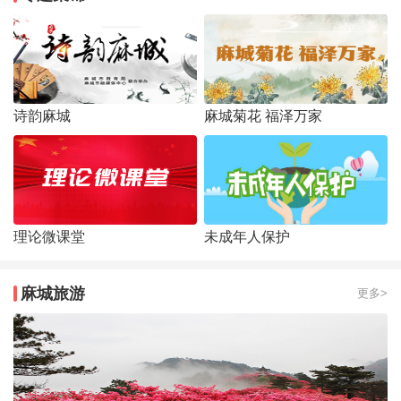
诗韵麻城
麻城菊花 福泽万家
理论微课堂
未成年人保护
麻城旅游
更多>