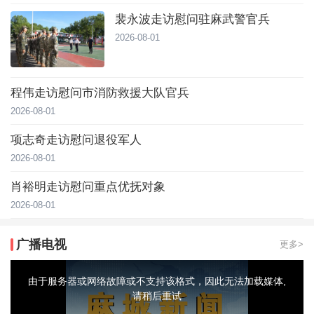
裴永波走访慰问驻麻武警官兵
2026-08-01
程伟走访慰问市消防救援大队官兵
2026-08-01
项志奇走访慰问退役军人
2026-08-01
肖裕明走访慰问重点优抚对象
2026-08-01
广播电视
更多>
This
is
a
由于服务器或网络故障或不支持该格式，因此无法加载媒体,
modal
window.
请稍后重试