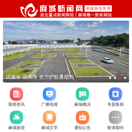
优服务 强保障 全力护航暑期驾
新闻资讯
广播电视
麻城概况
专题集锦
麻城旅游
麻城文学
通知公告
敬请期待