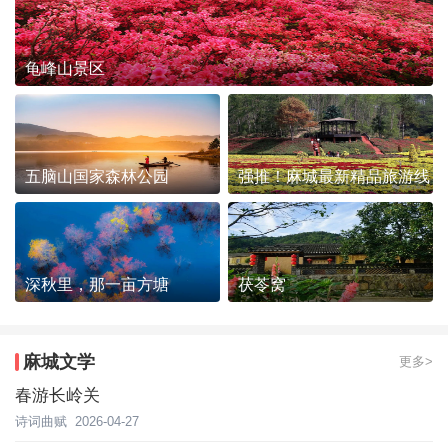
龟峰山景区
五脑山国家森林公园
强推！麻城最新精品旅游线
路发布~
深秋里，那一亩方塘
茯苓窝
麻城文学
更多>
春游长岭关
诗词曲赋
2026-04-27