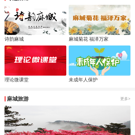
诗韵麻城
麻城菊花 福泽万家
理论微课堂
未成年人保护
麻城旅游
更多>