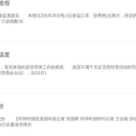
造假
测真实 本报北京8月25日电 (记者寇江泽、孙秀艳)这两天，雨后
，污染指数35
温度
，背后体现的是管理者工作的精度 放宽不属于无证无照经营活动的范
营查处办法》，自10月1
价
价 【环球时报驻美国特派记者 张朋辉 环球时报特约记者 王会聪 
自己在夏洛茨维尔