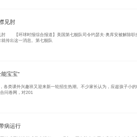
襟见肘
肘 【环球时报综合报道】美国第七舰队司令约瑟夫·奥库安被解除职
方就传出这一消息。第七舰队
全能宝宝”
始，各类课外兴趣班又迎来新一轮招生热潮。不少家长认为，应趁孩子小的
合问卷网，对201
带病运行