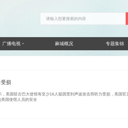
广播电视
麻城概况
专题集锦
力受损
示，美国驻古巴大使馆有至少16人疑因受到声波攻击而听力受损，美国
的美国使馆人员的安全