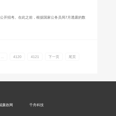
会公开招考。在此之前，根据国家公务员局7月透露的数
...
4120
4121
下一页
尾页
城廉政网
千舟科技