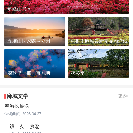
龟峰山景区
五脑山国家森林公园
强推！麻城最新精品旅游线
路发布~
深秋里，那一亩方塘
茯苓窝
麻城文学
更多>
春游长岭关
诗词曲赋
2026-04-27
一饭一友一乡愁