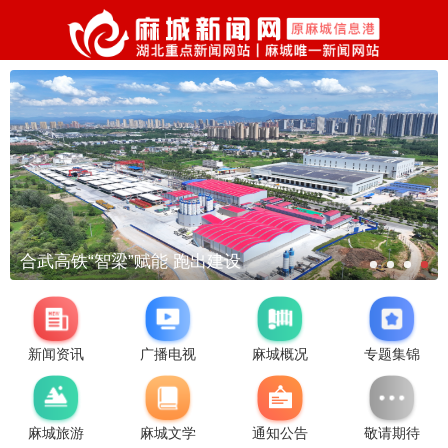
合武高铁“智梁”赋能 跑出建设
新闻资讯
广播电视
麻城概况
专题集锦
麻城旅游
麻城文学
通知公告
敬请期待