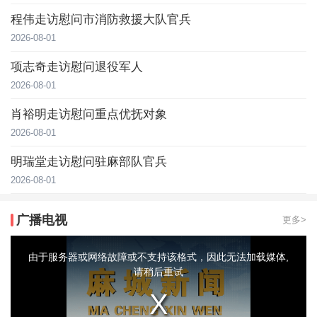
程伟走访慰问市消防救援大队官兵
2026-08-01
项志奇走访慰问退役军人
2026-08-01
肖裕明走访慰问重点优抚对象
2026-08-01
明瑞堂走访慰问驻麻部队官兵
2026-08-01
广播电视
更多>
This
is
a
由于服务器或网络故障或不支持该格式，因此无法加载媒体,
modal
window.
请稍后重试