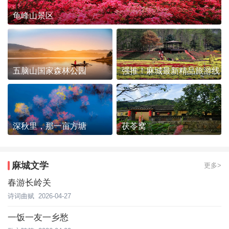
龟峰山景区
五脑山国家森林公园
强推！麻城最新精品旅游线
路发布~
深秋里，那一亩方塘
茯苓窝
麻城文学
更多>
春游长岭关
诗词曲赋
2026-04-27
一饭一友一乡愁