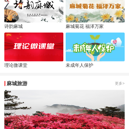
诗韵麻城
麻城菊花 福泽万家
理论微课堂
未成年人保护
麻城旅游
更多>