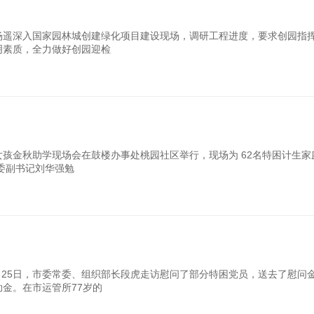
杨遥深入国家园林城创建绿化项目建设现场，调研工程进度，要求创园指
明素质，全力做好创园迎检
孩金秋助学现场会在鼓楼办事处桃园社区举行，现场为 62名特困计生家
委副书记刘华强勉
25日，市委常委、组织部长段虎走访慰问了部分特困党员，送去了慰问
金。在市运管所77岁的