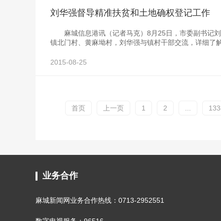
刘华强督导精准扶贫和土地确权登记工作
麻城信息港讯（记者马克）8月25日，市委副书记刘
镇北门村、黄麻坳村，刘华强与镇村干部交流，详细了
2015-08-25
首页
上一页
1
2
...
133
业务合作
麻城新闻网业务合作热线：0713-2952551