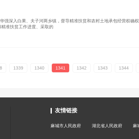
华强深入白果、夫子河两乡镇，督导精准扶贫和农村土地承包经营权确
解精准扶贫工作进度、采取的
8
1339
1340
1341
1342
1343
1344
友情链接
麻城市人民政府
湖北省人民政府
麻