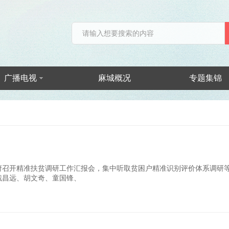
广播电视
麻城概况
专题集锦
府召开精准扶贫调研工作汇报会，集中听取贫困户精准识别评价体系调研
戴昌远、胡文奇、童国锋、