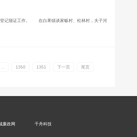
权登记颁证工作。 在白果镇谈家畈村、松林村，夫子河
...
1350
1351
下一页
尾页
城廉政网
千舟科技