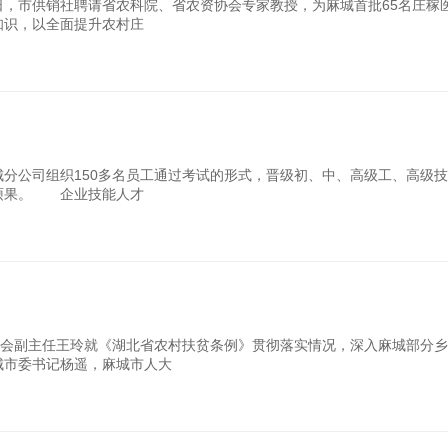
日，市供销社聘请省农科院、省农资协会专家教授，为麻城首批65名庄稼
知识，以全面提升农村庄
分公司组织150多名员工通过考试的形式，晋级初、中、高级工、高级
硕果。 企业技能人才
会副主任王玲就《湖北省农村扶贫条例》贯彻落实情况，深入麻城部分乡
城市委书记杨遥，麻城市人大