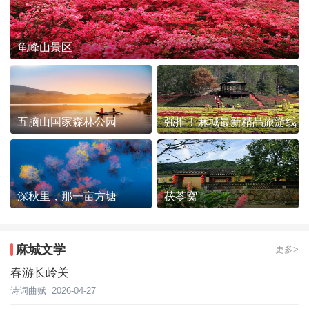
龟峰山景区
五脑山国家森林公园
强推！麻城最新精品旅游线
路发布~
深秋里，那一亩方塘
茯苓窝
麻城文学
更多>
春游长岭关
诗词曲赋
2026-04-27