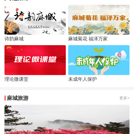
诗韵麻城
麻城菊花 福泽万家
理论微课堂
未成年人保护
麻城旅游
更多>