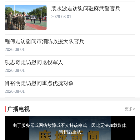
裴永波走访慰问驻麻武警官兵
2026-08-01
程伟走访慰问市消防救援大队官兵
2026-08-01
项志奇走访慰问退役军人
2026-08-01
肖裕明走访慰问重点优抚对象
2026-08-01
广播电视
更多>
This
is
a
由于服务器或网络故障或不支持该格式，因此无法加载媒体,
modal
window.
请稍后重试