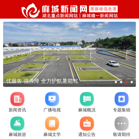
优服务 强保障 全力护航暑期驾
新闻资讯
广播电视
麻城概况
专题集锦
麻城旅游
麻城文学
通知公告
敬请期待