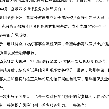
融资担保机构业务知识竞赛在麻城圆满落幕。来自鄂州、黄石、黄
务本领，凝聚区域担保服务实体经济合力。
集团党委书记、董事长何建春立足全省融资担保行业发展大局，
义，充分肯定鄂东片区各担保机构扎根基层、支小支农的实干担当
乡村的实际成效。
示，麻城将全力做好赛事全流程保障，希望各参赛队伍以比拼促
高质量发展金融助推器。
场竞答两大阶段。
7月2日进行笔试，6支队伍晋级现场竞答环节
拼结束后，结合笔试基础分和现场竞答得分，最终，鄂州担保一
赛人员和嘉宾前往三条半枪纪念馆开展红色教育，引导担保从业
合。
一次业务全面复盘，也是一次对标学习提升的宝贵机会，赛后将
中，持续提升风险识别与普惠服务能力。（鲁海光）