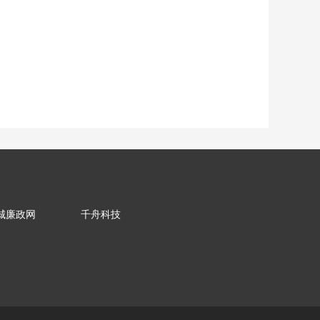
城廉政网
千舟科技