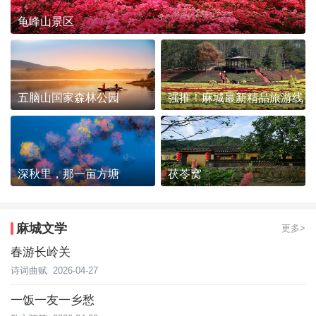
龟峰山景区
五脑山国家森林公园
强推！麻城最新精品旅游线
路发布~
深秋里，那一亩方塘
茯苓窝
麻城文学
更多>
春游长岭关
诗词曲赋
2026-04-27
一饭一友一乡愁