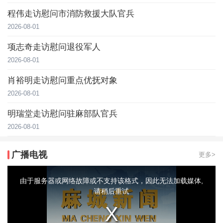
程伟走访慰问市消防救援大队官兵
2026-08-01
项志奇走访慰问退役军人
2026-08-01
肖裕明走访慰问重点优抚对象
2026-08-01
明瑞堂走访慰问驻麻部队官兵
2026-08-01
广播电视
更多>
This
is
a
由于服务器或网络故障或不支持该格式，因此无法加载媒体,
modal
window.
请稍后重试