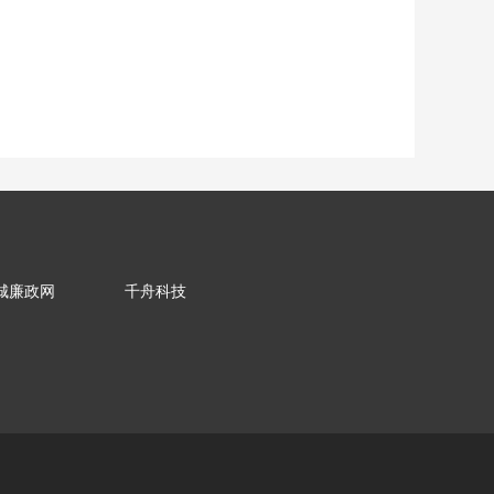
城廉政网
千舟科技