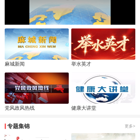
麻城新闻
举水英才
党风政风热线
健康大讲堂
专题集锦
更多>