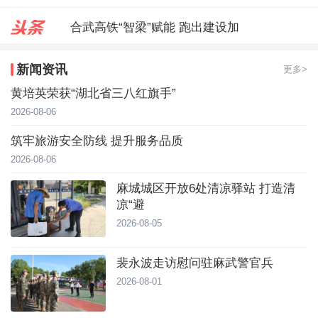
合武高铁“智梁”赋能 跑出建设加
麻城城区开放6处清凉驿站 打造
新闻资讯
更多>
裴永波走访慰问驻麻武警官兵
黄培英荣获“湖北省三八红旗手”
2026-08-06
筑牢旅游安全防线 提升服务品质
2026-08-06
麻城城区开放6处清凉驿站 打造清
凉“避
2026-08-05
裴永波走访慰问驻麻武警官兵
2026-08-01