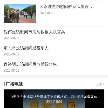
裴永波走访慰问驻麻武警官兵
2026-08-01
程伟走访慰问市消防救援大队官兵
2026-08-01
项志奇走访慰问退役军人
2026-08-01
肖裕明走访慰问重点优抚对象
2026-08-01
广播电视
更多>
This
is
a
由于服务器或网络故障或不支持该格式，因此无法加载媒体,
modal
window.
请稍后重试