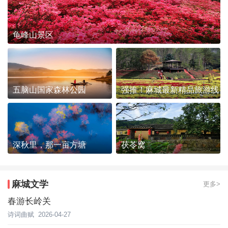
龟峰山景区
五脑山国家森林公园
强推！麻城最新精品旅游线
路发布~
深秋里，那一亩方塘
茯苓窝
麻城文学
更多>
春游长岭关
诗词曲赋
2026-04-27