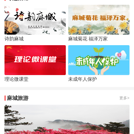
诗韵麻城
麻城菊花 福泽万家
理论微课堂
未成年人保护
麻城旅游
更多>