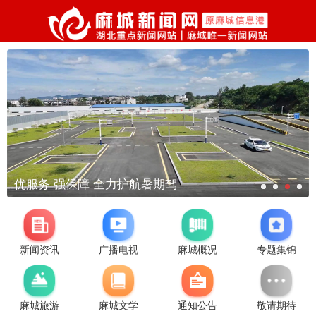
优服务 强保障 全力护航暑期驾
新闻资讯
广播电视
麻城概况
专题集锦
麻城旅游
麻城文学
通知公告
敬请期待