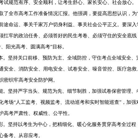
考试规范有序、安全顺利，让考生舒心、家长安心、社会放心。
取了全市高考工作准备情况汇报。他强调，要提高思想认识，为
前途命运、事关千家万户切身利益、事关社会公平正义。要深入
须扛牢的政治任务、必须答好的民生考卷、必须守住的安全底线
考、阳光高考、圆满高考”目标。
固本。坚持关口前移、预防为主、全域防控，守住考点全域安全、
通安全、消防安全、用电安全、试卷安全、噪音管控、医疗急救
织密织牢高考安全防护网。
赋能。坚持严字当头、规范为先、细节制胜，加强试卷保密管理、
强化考场“人工监考、视频监考、流动巡考和实时智能巡查”，加强
护高考严肃性、权威性、公平性。
添彩。坚持以考生为中心，把精细化、暖心化服务贯穿高考全过程
心备考、从容应考。