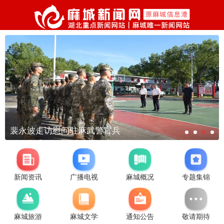
裴永波走访慰问驻麻武警官兵
新闻资讯
广播电视
麻城概况
专题集锦
麻城旅游
麻城文学
通知公告
敬请期待