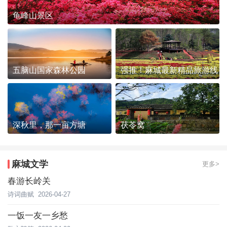
龟峰山景区
五脑山国家森林公园
强推！麻城最新精品旅游线
路发布~
深秋里，那一亩方塘
茯苓窝
麻城文学
更多>
春游长岭关
诗词曲赋
2026-04-27
一饭一友一乡愁