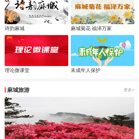
诗韵麻城
麻城菊花 福泽万家
理论微课堂
未成年人保护
麻城旅游
更多>