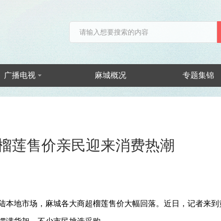
广播电视
麻城概况
专题集锦
榴莲售价亲民迎来消费热潮
陆本地市场，麻城各大商超榴莲售价大幅回落。近日，记者来到