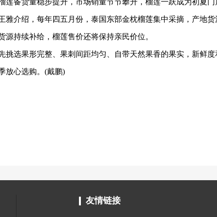
榴莲备货量稳步提升，市场销量节节攀升，榴莲一跃成为初夏门
王雅介绍，每年四五月份，泰国东部金枕榴莲集中采摘，产地货
货源持续补给，榴莲售价还将保持亲民价位。
先挑选果形完整、果刺间距均匀、自带天然果香的果实，新鲜度
季放心选购。
(戴鹏)
友情链接