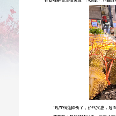
莲摆在醒目主推位置，饱满圆润的榴莲
“现在榴莲降价了，价格实惠，趁