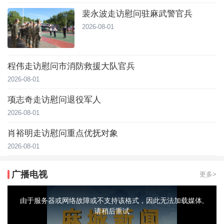
裴永波走访慰问驻麻武警官兵
2026-08-01
程伟走访慰问市消防救援大队官兵
2026-08-01
项志奇走访慰问退役军人
2026-08-01
肖裕明走访慰问重点优抚对象
2026-08-01
广播电视
更多>
This
is
a
由于服务器或网络故障或不支持该格式，因此无法加载媒体,
modal
window.
请稍后重试