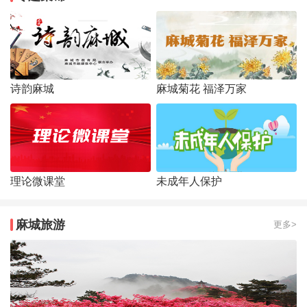
诗韵麻城
麻城菊花 福泽万家
理论微课堂
未成年人保护
麻城旅游
更多>