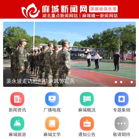
裴永波走访慰问驻麻武警官兵
新闻资讯
广播电视
麻城概况
专题集锦
麻城旅游
麻城文学
通知公告
敬请期待