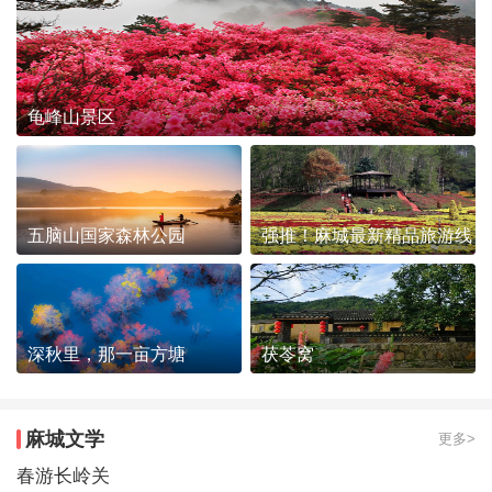
龟峰山景区
五脑山国家森林公园
强推！麻城最新精品旅游线
路发布~
深秋里，那一亩方塘
茯苓窝
麻城文学
更多>
春游长岭关