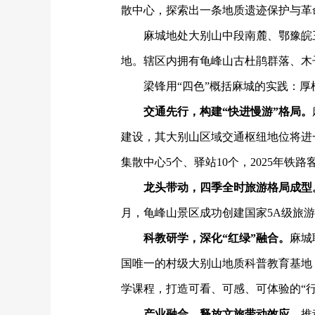
散中心，探索出一条地质遗迹保护与革
麻城地处大别山中段南麓、鄂豫皖
地。辖区内拥有龟峰山古杜鹃群落、木
梁锋用
“四色”概括麻城的实践：
交通先行，构建
“快进慢游”格局。
建设，其大别山区域交通枢纽地位将进
集散中心5个、驿站10个，2025年铁
龙头带动，四季全时旅游格局成型
月，龟峰山景区成功创建国家5A级旅
科教研学，深化
“红绿”融合。
麻城
国唯一的村级大别山地质科普教育基地，
学课程，打造可看、可感、可体验的“行
产业融合，释放文旅带动效应。
推