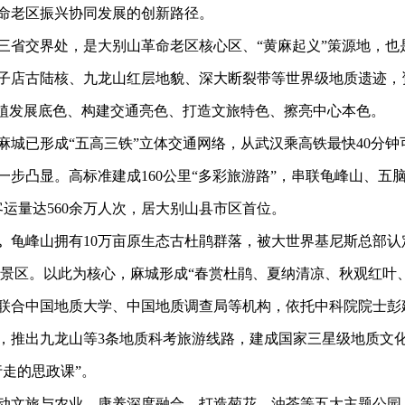
命老区振兴协同发展的创新路径。
三省交界处，是大别山革命老区核心区、
“黄麻起义”策源地，也
子店古陆核、九龙山红层地貌、深大断裂带等世界级地质遗迹，
厚植发展底色、构建交通亮色、打造文旅特色、擦亮中心本色。
麻城已形成“五高三铁”立体交通网络，从武汉乘高铁最快40分
一步凸显。高标准建成160公里“多彩旅游路”，串联龟峰山、五
路客运量达560余万人次，居大别山县市区首位。
。
龟峰山拥有
10万亩原生态古杜鹃群落，被大世界基尼斯总部认定为
游景区。以此为核心，麻城形成“春赏杜鹃、夏纳清凉、秋观红叶
联合中国地质大学、中国地质调查局等机构，依托中科院院士彭
推出九龙山等3条地质科考旅游线路，建成国家三星级地质文化村
走的思政课”。
动文旅与农业、康养深度融合，打造菊花、油茶等五大主题公园