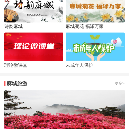
诗韵麻城
麻城菊花 福泽万家
理论微课堂
未成年人保护
麻城旅游
更多>