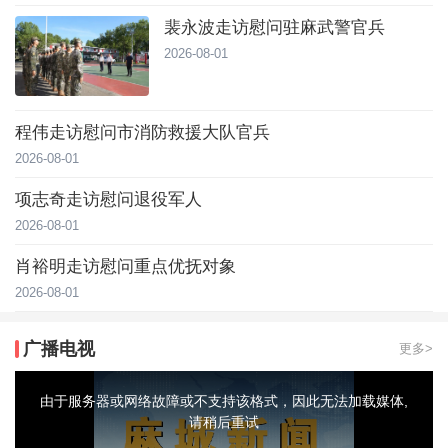
裴永波走访慰问驻麻武警官兵
2026-08-01
程伟走访慰问市消防救援大队官兵
2026-08-01
项志奇走访慰问退役军人
2026-08-01
肖裕明走访慰问重点优抚对象
2026-08-01
广播电视
更多>
This
is
a
由于服务器或网络故障或不支持该格式，因此无法加载媒体,
modal
window.
请稍后重试