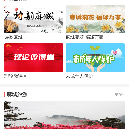
诗韵麻城
麻城菊花 福泽万家
理论微课堂
未成年人保护
麻城旅游
更多>