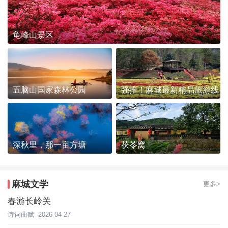
龟峰山景区
五脑山国家森林公园
强推！麻城最新精品旅游线
路发布~
深秋里，那一亩方塘
茯苓窝
麻城文学
更多>
春游长岭关
诗词曲赋
2026-04-27