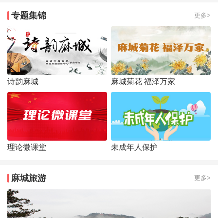
专题集锦
更多>
诗韵麻城
麻城菊花 福泽万家
理论微课堂
未成年人保护
麻城旅游
更多>