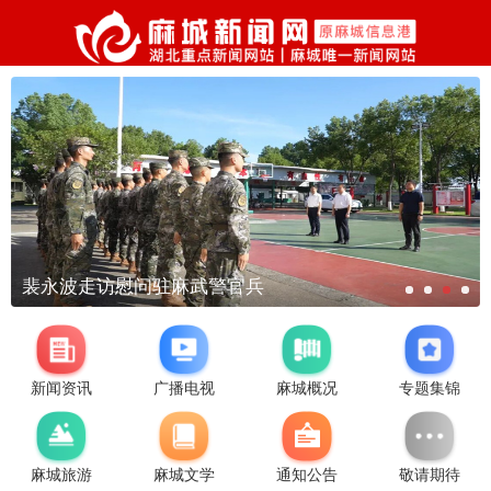
裴永波走访慰问驻麻武警官兵
新闻资讯
广播电视
麻城概况
专题集锦
麻城旅游
麻城文学
通知公告
敬请期待