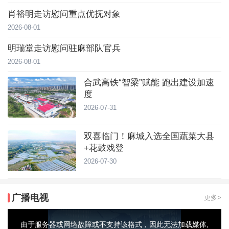
肖裕明走访慰问重点优抚对象
2026-08-01
明瑞堂走访慰问驻麻部队官兵
2026-08-01
合武高铁“智梁”赋能 跑出建设加速
度
2026-07-31
双喜临门！麻城入选全国蔬菜大县
+花鼓戏登
2026-07-30
广播电视
更多>
This
is
a
由于服务器或网络故障或不支持该格式，因此无法加载媒体,
modal