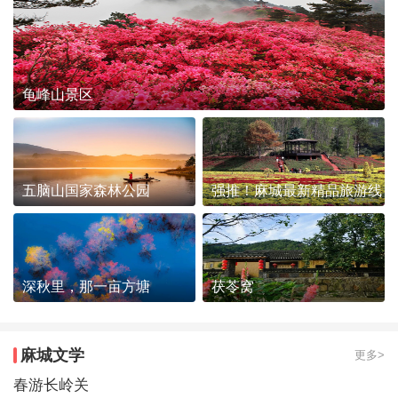
龟峰山景区
五脑山国家森林公园
强推！麻城最新精品旅游线
路发布~
深秋里，那一亩方塘
茯苓窝
麻城文学
更多>
春游长岭关