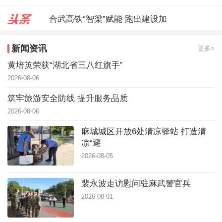
合武高铁“智梁”赋能 跑出建设加
麻城城区开放6处清凉驿站 打造
新闻资讯
更多>
裴永波走访慰问驻麻武警官兵
黄培英荣获“湖北省三八红旗手”
2026-08-06
筑牢旅游安全防线 提升服务品质
2026-08-06
麻城城区开放6处清凉驿站 打造清
凉“避
2026-08-05
裴永波走访慰问驻麻武警官兵
2026-08-01