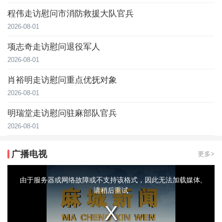
程伟走访慰问市消防救援大队官兵
2026-08-01
项志奇走访慰问退役军人
2026-08-01
肖裕明走访慰问重点优抚对象
2026-08-01
明瑞堂走访慰问驻麻部队官兵
2026-08-01
广播电视
更多>
This
is
a
由于服务器或网络故障或不支持该格式，因此无法加载媒体,
modal
window.
请稍后重试