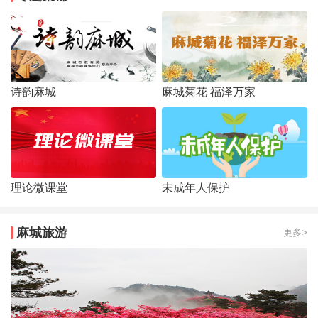
诗韵麻城
麻城菊花 福泽万家
理论微课堂
未成年人保护
麻城旅游
更多>