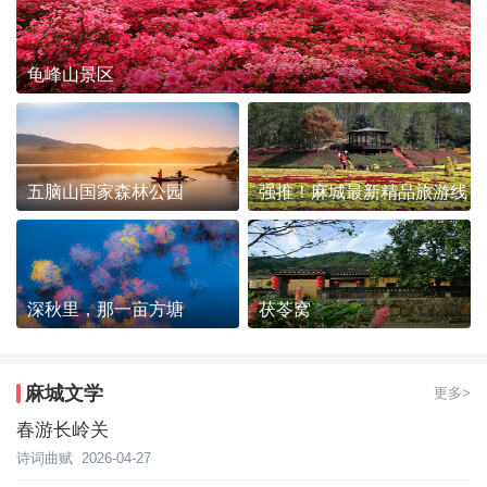
龟峰山景区
五脑山国家森林公园
强推！麻城最新精品旅游线
路发布~
深秋里，那一亩方塘
茯苓窝
麻城文学
更多>
春游长岭关
诗词曲赋
2026-04-27