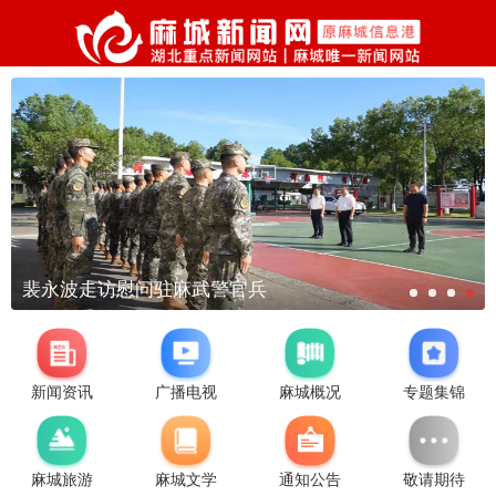
裴永波走访慰问驻麻武警官兵
新闻资讯
广播电视
麻城概况
专题集锦
麻城旅游
麻城文学
通知公告
敬请期待