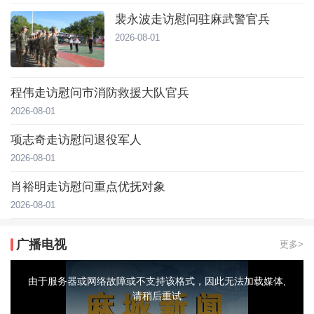
裴永波走访慰问驻麻武警官兵
2026-08-01
程伟走访慰问市消防救援大队官兵
2026-08-01
项志奇走访慰问退役军人
2026-08-01
肖裕明走访慰问重点优抚对象
2026-08-01
广播电视
更多>
This
is
a
由于服务器或网络故障或不支持该格式，因此无法加载媒体,
modal
window.
请稍后重试