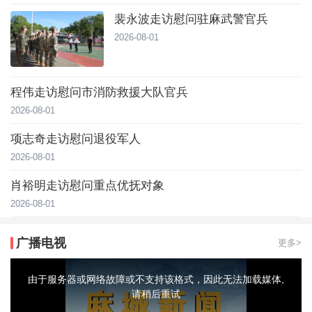
裴永波走访慰问驻麻武警官兵
2026-08-01
程伟走访慰问市消防救援大队官兵
2026-08-01
项志奇走访慰问退役军人
2026-08-01
肖裕明走访慰问重点优抚对象
2026-08-01
广播电视
更多>
This
is
a
由于服务器或网络故障或不支持该格式，因此无法加载媒体,
modal
window.
请稍后重试