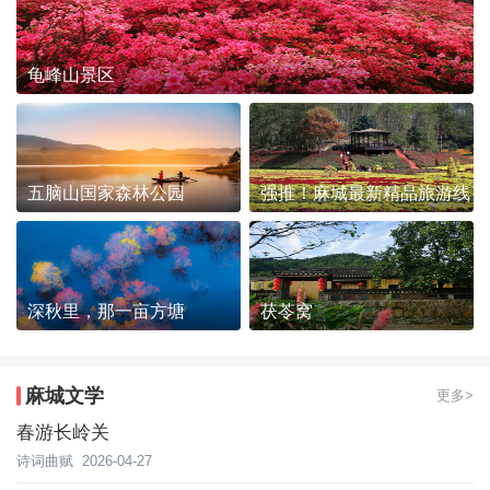
龟峰山景区
五脑山国家森林公园
强推！麻城最新精品旅游线
路发布~
深秋里，那一亩方塘
茯苓窝
麻城文学
更多>
春游长岭关
诗词曲赋
2026-04-27