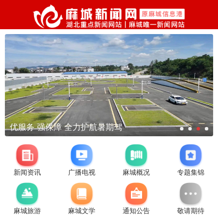
优服务 强保障 全力护航暑期驾
新闻资讯
广播电视
麻城概况
专题集锦
麻城旅游
麻城文学
通知公告
敬请期待