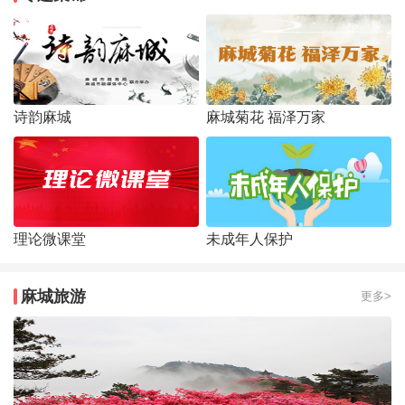
诗韵麻城
麻城菊花 福泽万家
理论微课堂
未成年人保护
麻城旅游
更多>