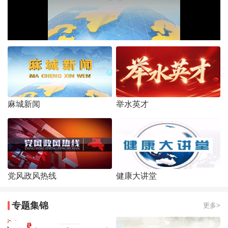
麻城新闻
举水英才
党风政风热线
健康大讲堂
专题集锦
更多>